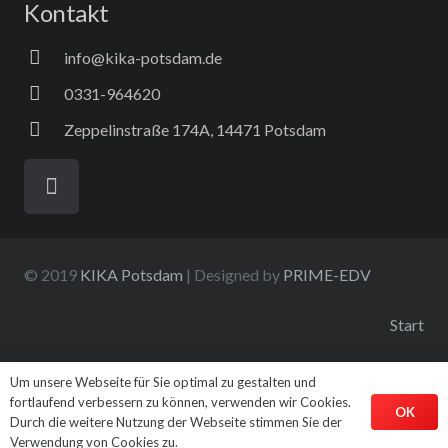
Kontakt
info@kika-potsdam.de
0331-964620
Zeppelinstraße 174A, 14471 Potsdam
© 2019
KIKA Potsdam
| Designed by
PRIME-EDV
Start
Datenschutzerklärung
Um unsere Webseite für Sie optimal zu gestalten und
fortlaufend verbessern zu können, verwenden wir Cookies.
OK
Durch die weitere Nutzung der Webseite stimmen Sie der
Impressum
Verwendung von Cookies zu.